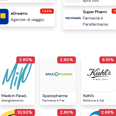
sportivo
1.44%
Super Pharm
7
eDreams
Farmacia e
Agenzie di viaggio
Parafarmacia
2.80%
2.80%
9.10%
Made in Parad...
Spaziopharma
Kiehl's
Abbigliamento
Farmacia e Par...
Bellezza e Sal...
10.50%
2.80%
2.69%