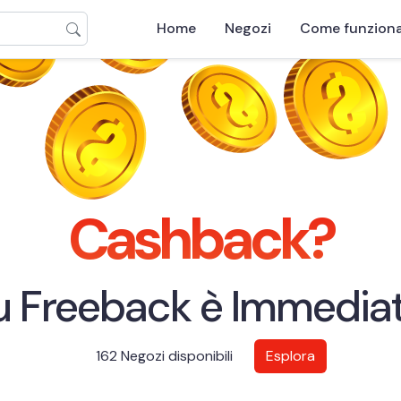
Home
Negozi
Come funzion
Cashback?
u Freeback è Immediat
162 Negozi disponibili
Esplora