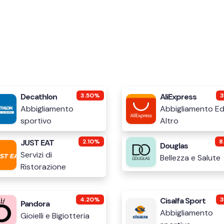
Decathlon
3.50%
AliExpress
Abbigliamento
Abbigliamento E
sportivo
Altro
JUST EAT
2.10%
8
Douglas
Servizi di
Bellezza e Salute
Ristorazione
4.20%
Cisalfa Sport
Pandora
Abbigliamento
Gioielli e Bigiotteria