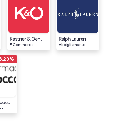
Kastner & Oeh...
Ralph Lauren
E Commerce
Abbigliamento
3.29%
cc...
r...