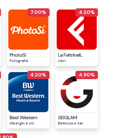
7.00%
4.20%
PhotoSì
La Feltrinell...
Fotografia
Libri
4.20%
4.90%
Best Western
SEIGLAM
Alberghi e str...
Bellezza e Sal...
2.80%