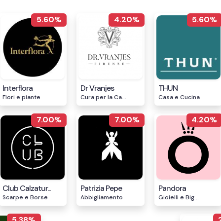
5.60%
4.20%
5.60%
Interflora
Dr Vranjes
THUN
Fiori e piante
Cura per la Ca...
Casa e Cucina
7.00%
7.00%
4.20%
Club Calzatur...
Patrizia Pepe
Pandora
Scarpe e Borse
Abbigliamento
Gioielli e Big...
5.38%