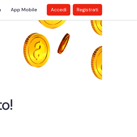
a
App Mobile
Accedi
Registrati
o!