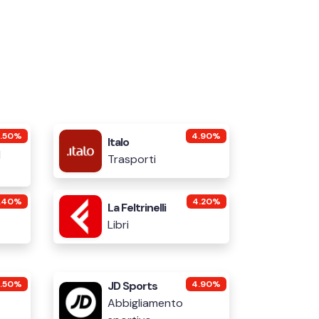
3.50%
4.90%
Italo
d
Trasporti
.40%
4.20%
La Feltrinelli
Libri
3.50%
JD Sports
4.90%
Abbigliamento