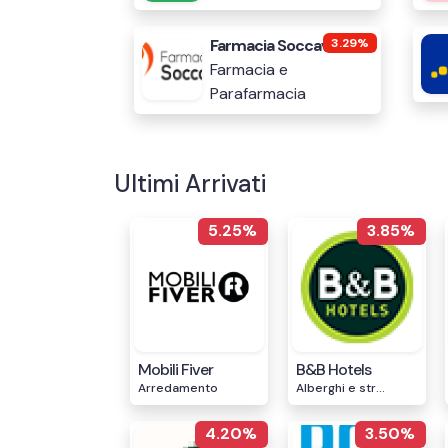
Farmacia Soccavo
3.29%
Farmacia e
Parafarmacia
Ultimi Arrivati
5.25%
3.85%
Mobili Fiver
B&B Hotels
Arredamento
Alberghi e str...
4.20%
3.50%