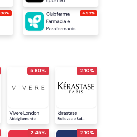
sportivo
.00%
Clubfarma
4.90%
Farmacia e
Parafarmacia
5.60%
2.10%
Vivere London
kèrastase
Abbigliamento
Bellezza e Sal...
2.45%
2.10%