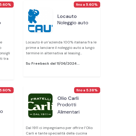
5.60%
5.60%
fino a
Locauto
o
Noleggio auto
ce
Locauto è un’azienda 100% italiana fra le
o
prime a lanciare il noleggio auto a lungo
onsigli
termine in alternativa al leasing...
i tra
Su Freeback dal 11/06/2024...
5.60%
5.38%
fino a
Olio Carli
Prodotti
to
Alimentari
Dal 1911 ci impegniamo per offrire l’Olio
Carli e tante specialità della cucina