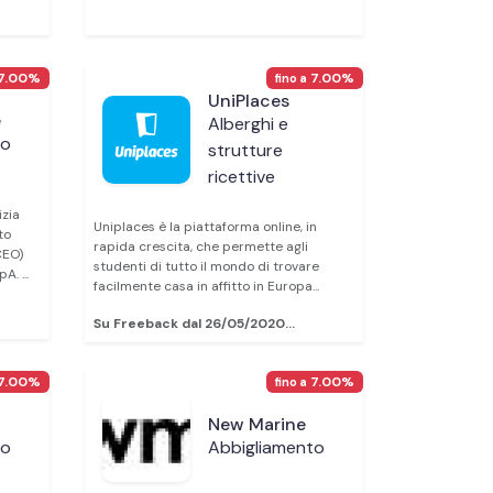
7.00%
7.00%
fino a
UniPlaces
e
Alberghi e
to
strutture
ricettive
izia
Uniplaces è la piattaforma online, in
to
rapida crescita, che permette agli
CEO)
studenti di tutto il mondo di trovare
. ...
facilmente casa in affitto in Europa...
Su Freeback dal 26/05/2020...
7.00%
7.00%
fino a
New Marine
to
Abbigliamento