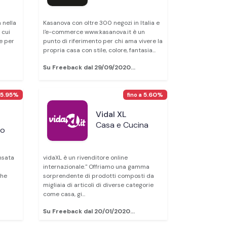
 nella
Kasanova con oltre 300 negozi in Italia e
 cui
l'e-commerce www.kasanova.it è un
e per
punto di riferimento per chi ama vivere la
propria casa con stile, colore, fantasia...
Su Freeback dal 29/09/2020...
5.95%
5.60%
fino a
Vidal XL
Casa e Cucina
to
nsata
vidaXL è un rivenditore online
internazionale." Offriamo una gamma
che
sorprendente di prodotti composti da
migliaia di articoli di diverse categorie
come casa, gi...
Su Freeback dal 20/01/2020...