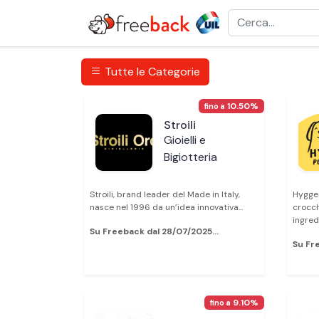
Tutte le Categorie
10.50%
fino a
Stroili
Gioielli e
Bigiotteria
Stroili, brand leader del Made in Italy,
Hygge 
nasce nel 1996 da un’idea innovativa...
crocch
ingredi
Su Freeback dal 28/07/2025...
Su Fre
9.10%
fino a