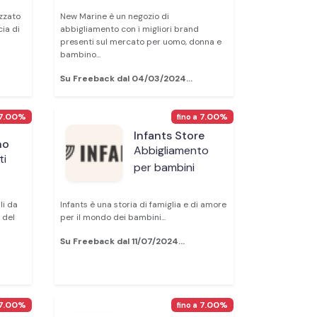
zzato
New Marine è un negozio di
cia di
abbigliamento con i migliori brand
presenti sul mercato per uomo, donna e
bambino...
Su Freeback dal 04/03/2024...
7.00%
7.00%
fino a
Infants Store
no
Abbigliamento
ti
per bambini
li da
Infants è una storia di famiglia e di amore
 del
per il mondo dei bambini...
Su Freeback dal 11/07/2024...
7.00%
7.00%
fino a