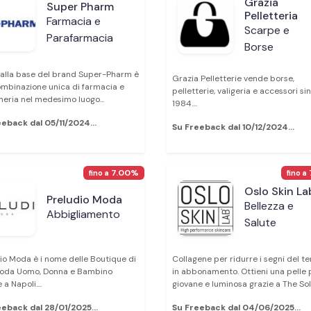
Grazia
Super Pharm
Pelletteria
Farmacia e
Scarpe e
Parafarmacia
Borse
 alla base del brand Super-Pharm è
Grazia Pelletterie vende borse,
mbinazione unica di farmacia e
pelletterie, valigeria e accessori sin
eria nel medesimo luogo...
1984....
eback dal 05/11/2024...
Su Freeback dal 10/12/2024...
7.00%
fino a
fino a
Oslo Skin La
Preludio Moda
Bellezza e
Abbigliamento
Salute
io Moda è i nome delle Boutique di
Collagene per ridurre i segni del t
Moda Uomo, Donna e Bambino
in abbonamento. Ottieni una pelle 
 a Napoli....
giovane e luminosa grazie a The Solut
eback dal 28/01/2025...
Su Freeback dal 04/06/2025...