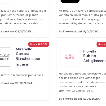
lizzata nella vendita al dettaglio di
Miliboo.it è un'azienda specializzata
i per uomo, tessuti di grande
vendita online di mobili di design le
io, italiani ed inglesi, destinati ad
proposte di arredo sono progettat
ientela accuratamente selezio...
essere solide, eleganti e pratiche...
eback dal 04/11/2025...
Su Freeback dal 17/01/2020...
6.30%
fino a
fino a
Mirabello
Fiorella
Carrara
Rubino
Biancheria per
Abbigliamen
la casa
Fiorella Rubino è una collezione pe
izzato in biancheria per la casa....
per una donna che veste taglie
conformate, moderna e dinamica 
eeback dal 27/03/2024...
con la moda vuole giocare e
sperimentare, mixando li...
Su Freeback dal 12/05/2020...