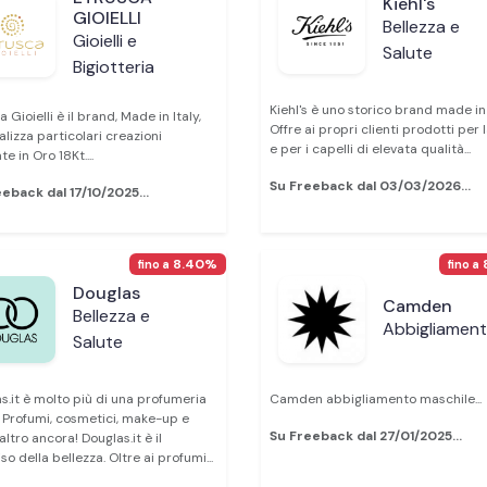
Kiehl's
GIOIELLI
Bellezza e
Gioielli e
Salute
Bigiotteria
Kiehl's è uno storico brand made in
 Gioielli è il brand, Made in Italy,
Offre ai propri clienti prodotti per 
alizza particolari creazioni
e per i capelli di elevata qualità...
e in Oro 18Kt....
Su Freeback dal 03/03/2026...
eback dal 17/10/2025...
8.40%
fino a
fino a
Douglas
Camden
Bellezza e
Abbigliamen
Salute
s.it è molto più di una profumeria
Camden abbigliamento maschile...
: Profumi, cosmetici, make-up e
Su Freeback dal 27/01/2025...
altro ancora! Douglas.it è il
so della bellezza. Oltre ai profumi...