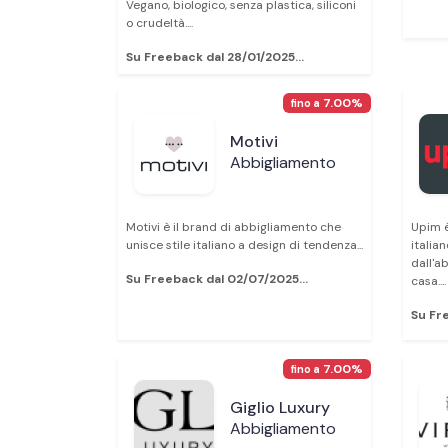
Vegano, biologico, senza plastica, siliconi
o crudeltà....
Su Freeback dal 28/01/2025...
7.00%
fino a
Motivi
Abbigliamento
Motivi è il brand di abbigliamento che
Upim è
unisce stile italiano a design di tendenza...
italia
dall'a
Su Freeback dal 02/07/2025...
casa....
Su Fr
7.00%
fino a
Giglio Luxury
Abbigliamento