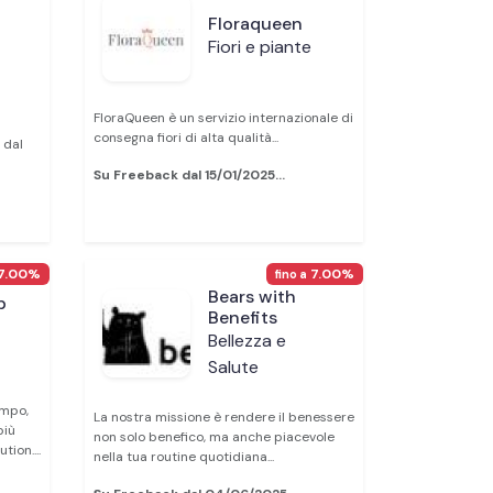
Floraqueen
Fiori e piante
FloraQueen è un servizio internazionale di
consegna fiori di alta qualità...
 dal
Su Freeback dal 15/01/2025...
7.00%
7.00%
fino a
Bears with
b
Benefits
Bellezza e
Salute
empo,
La nostra missione è rendere il benessere
più
non solo benefico, ma anche piacevole
ion....
nella tua routine quotidiana...