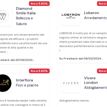
5.60%
fino a
fino a
Diamond
Loberon
Smile Italia
Arredament
Bellezza e
Salute
LOBERON è molto più di un sempli
uzione per uno sbiancamento dei
negozio online: al visitatore vengon
rapido ed efficace. I prodotti
infatti presentati idee d'arredo e c
dSmile sono caratterizzati da una
decorativi perfettamente coordinat
ione di alta qualità e da
l...
enti ...
Su Freeback dal 06/02/2024...
eeback dal 23/06/2022...
5.60%
fino a
fino a
Vivere
Interflora
London
Fiori e piante
Abbigliamen
lora è l'azienda leader nella vendita
Abbigliamento donna...
ri online con consegna in meno di 2