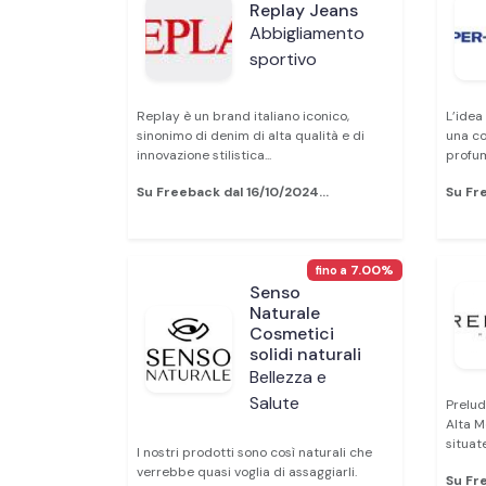
Replay Jeans
Abbigliamento
sportivo
Replay è un brand italiano iconico,
L’idea
sinonimo di denim di alta qualità e di
una co
innovazione stilistica...
profum
Su Freeback dal 16/10/2024...
Su Fre
7.00%
fino a
Senso
Naturale
Cosmetici
solidi naturali
Bellezza e
Salute
Prelud
Alta 
situate
I nostri prodotti sono così naturali che
verrebbe quasi voglia di assaggiarli.
Su Fre