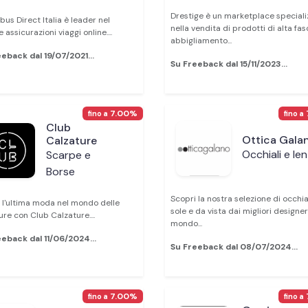
Drestige è un marketplace speciali
us Direct Italia è leader nel
nella vendita di prodotti di alta fas
 assicurazioni viaggi online....
abbigliamento...
eback dal 19/07/2021...
Su Freeback dal 15/11/2023...
7.00%
fino a
fino a
Club
Ottica Gala
Calzature
Occhiali e len
Scarpe e
Borse
Scopri la nostra selezione di occhia
 l'ultima moda nel mondo delle
sole e da vista dai migliori designer
ure con Club Calzature....
mondo...
eback dal 11/06/2024...
Su Freeback dal 08/07/2024...
7.00%
fino a
fino a