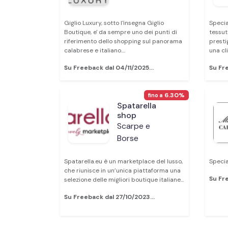
Giglio Luxury, sotto l'insegna Giglio
Specia
Boutique, e' da sempre uno dei punti di
tessut
riferimento dello shopping sul panorama
prestig
calabrese e italiano....
una cl
Su Freeback dal 04/11/2025...
Su Fre
6.30%
fino a
Spatarella
shop
Scarpe e
Borse
Spatarella.eu è un marketplace del lusso,
Special
che riunisce in un’unica piattaforma una
Su Fr
selezione delle migliori boutique italiane...
Su Freeback dal 27/10/2023...