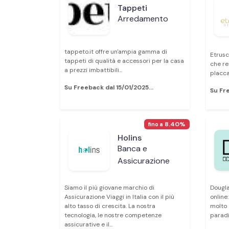
Tappeti
Arredamento
tappeto.it offre un'ampia gamma di
Etrusca
tappeti di qualità e accessori per la casa
che re
a prezzi imbattibili...
placcat
Su Freeback dal 15/01/2025...
Su Fre
8.40%
fino a
Holins
Banca e
Assicurazione
Siamo il più giovane marchio di
Dougla
Assicurazione Viaggi in Italia con il più
online
alto tasso di crescita. La nostra
molto 
tecnologia, le nostre competenze
paradi
assicurative e il...