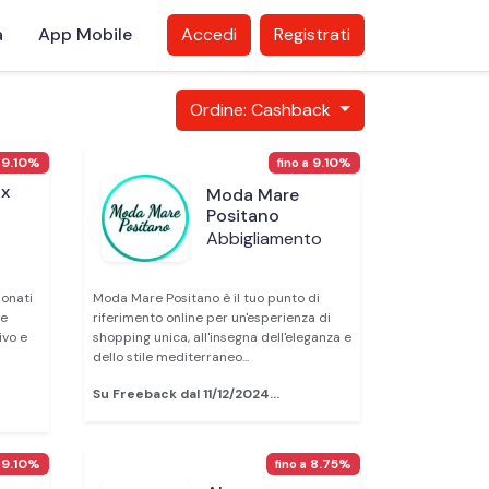
a
App Mobile
Accedi
Registrati
Ordine: Cashback
9.10%
9.10%
fino a
x
Moda Mare
Positano
Abbigliamento
onati
Moda Mare Positano è il tuo punto di
he
riferimento online per un'esperienza di
ivo e
shopping unica, all'insegna dell'eleganza e
dello stile mediterraneo...
Su Freeback dal 11/12/2024...
9.10%
8.75%
fino a