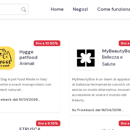
Home
Negozi
Come funzion
10.50%
fino a
fino a
MyBeautyBo
Hygge
Bellezza e
petfood
Animali
Salute
Dog è pet food Made in Italy:
MyBeautyBox è un team di appassi
ette e snack monoproteici con
di bellezza fermamente convinti c
enti naturali...
esista un modo alternativo, innovat
accessibile di vivere il mondo del
eback dal 13/01/2026...
beauty....
Su Freeback dal 16/04/2019...
9.10%
fino a
fino a
ETRUSCA