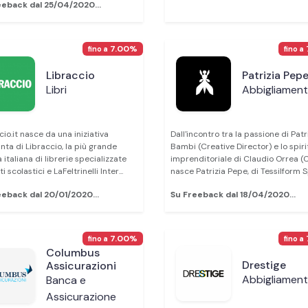
eeback dal 25/04/2020...
7.00%
fino a
fino a
Libraccio
Patrizia Pep
Libri
Abbigliamen
cio.it nasce da una iniziativa
Dall'incontro tra la passione di Patr
nta di Libraccio, la più grande
Bambi (Creative Director) e lo spiri
 italiana di librerie specializzate
imprenditoriale di Claudio Orrea (
ti scolastici e LaFeltrinelli Inter...
nasce Patrizia Pepe, di Tessilform SpA
eeback dal 20/01/2020...
Su Freeback dal 18/04/2020...
7.00%
fino a
fino a
Columbus
Drestige
Assicurazioni
Abbigliamen
Banca e
Assicurazione