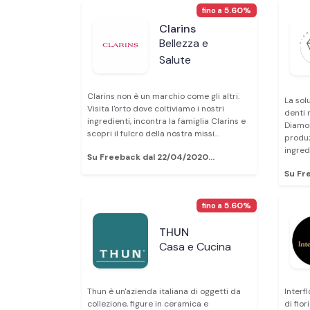
5.60%
fino a
Clarins
Bellezza e
Salute
Clarins non è un marchio come gli altri.
La sol
Visita l'orto dove coltiviamo i nostri
denti 
ingredienti, incontra la famiglia Clarins e
Diamon
scopri il fulcro della nostra missi...
produz
ingredi
Su Freeback dal 22/04/2020...
Su Fr
5.60%
fino a
THUN
Casa e Cucina
Thun è un'azienda italiana di oggetti da
Interf
collezione, figure in ceramica e
di fio