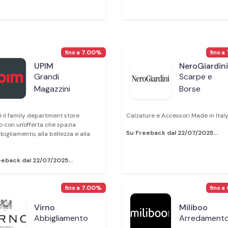
7.00%
fino a
fino a
UPIM
NeroGiardini
Grandi
Scarpe e
Magazzini
Borse
 il family department store
Calzature e Accessori Made in Italy.
no con un'offerta che spazia
Su Freeback dal 22/07/2025...
bbigliamento, alla bellezza e alla
eeback dal 22/07/2025...
7.00%
fino a
fino a
Virno
Miliboo
Abbigliamento
Arredament