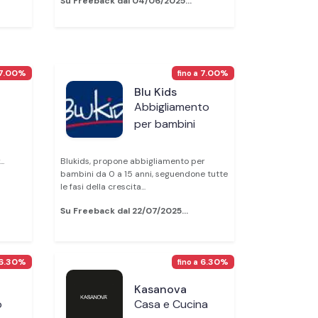
Su Freeback dal 04/06/2025...
7.00%
7.00%
fino a
Blu Kids
Abbigliamento
per bambini
..
Blukids, propone abbigliamento per
bambini da 0 a 15 anni, seguendone tutte
le fasi della crescita...
Su Freeback dal 22/07/2025...
6.30%
6.30%
fino a
Kasanova
o
Casa e Cucina