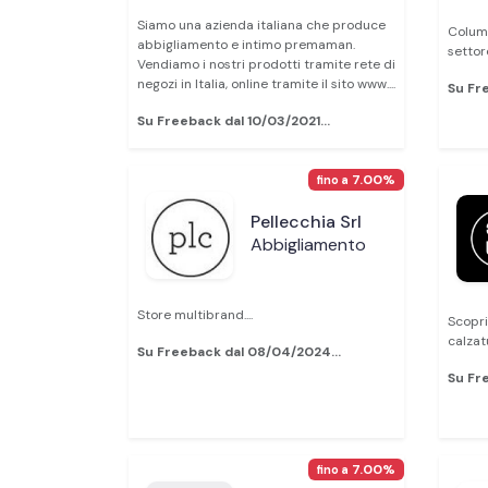
Siamo una azienda italiana che produce
Columb
abbigliamento e intimo premaman.
settore
Vendiamo i nostri prodotti tramite rete di
negozi in Italia, online tramite il sito www....
Su Fre
Su Freeback dal 10/03/2021...
7.00%
fino a
Pellecchia Srl
Abbigliamento
Store multibrand....
Scopri
calzat
Su Freeback dal 08/04/2024...
Su Fre
7.00%
fino a