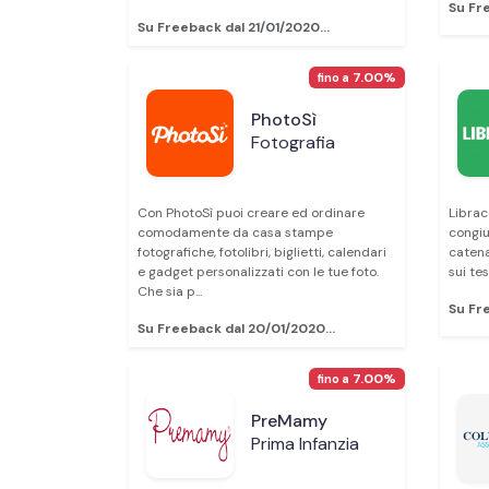
Su Fr
Su Freeback dal 21/01/2020...
7.00%
fino a
PhotoSì
Fotografia
Con PhotoSì puoi creare ed ordinare
Librac
comodamente da casa stampe
congiu
fotografiche, fotolibri, biglietti, calendari
catena
e gadget personalizzati con le tue foto.
sui tes
Che sia p...
Su Fr
Su Freeback dal 20/01/2020...
7.00%
fino a
PreMamy
Prima Infanzia